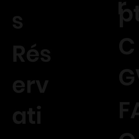
r
p
s
C
Rés
G
erv
F
ati