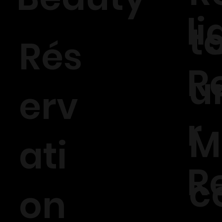
l
t
Rés
R
u
erv
r
M
ati
R
c
on