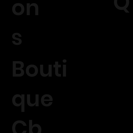
Q
on
s
Bouti
que
Cb