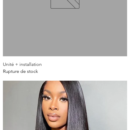
Unité + installation
Rupture de stock