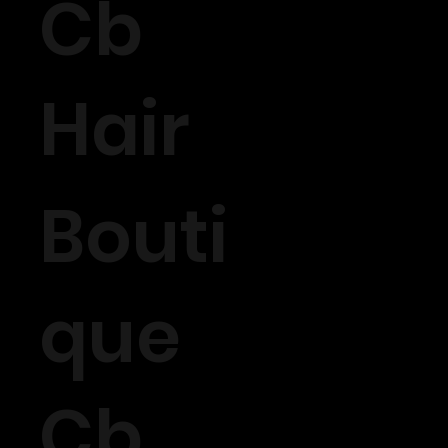
Cb
Hair
Bouti
que
Cb