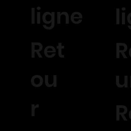
ligne
l
Ret
R
ou
u
r
R