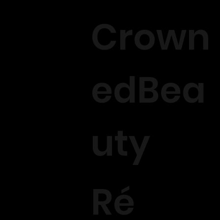
Crown
edBea
uty
Ré