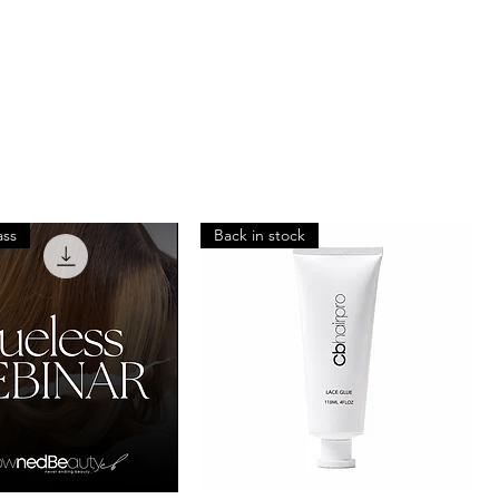
ass
Back in stock