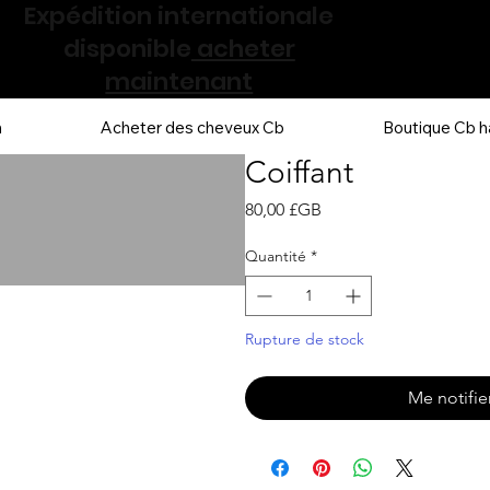
Expédition internationale
disponible
acheter
maintenant
n
Acheter des cheveux Cb
Boutique Cb h
Coiffant
Prix
80,00 £GB
Quantité
*
Rupture de stock
Me notifier