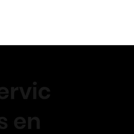
ervic
s en