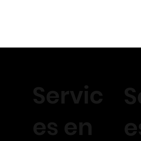
Servic
S
es en
e