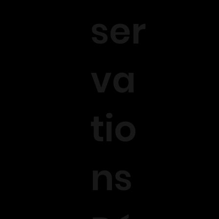
ser
va
tio
ns