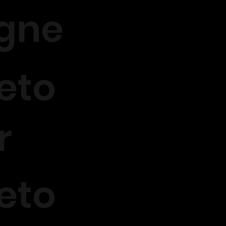
igne
eto
r
eto