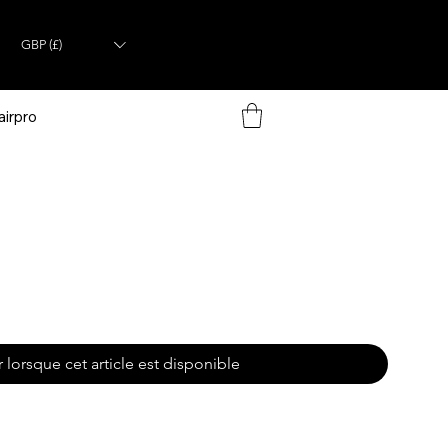
GBP (£)
airpro
 lorsque cet article est disponible