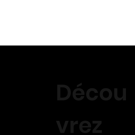
Décou
vrez